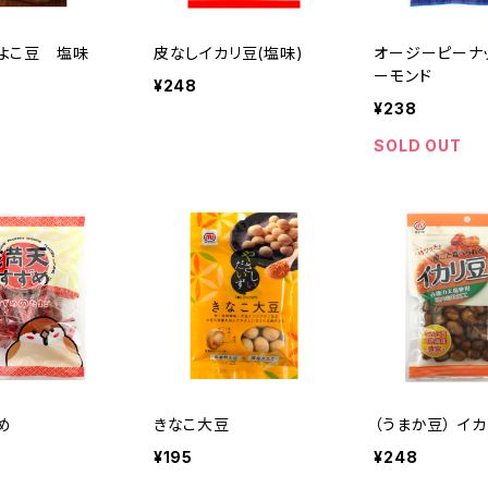
よこ豆 塩味
皮なしイカリ豆(塩味)
オージーピーナ
ーモンド
¥248
¥238
SOLD OUT
ずめ
きなこ大豆
（うまか豆） イ
¥195
¥248