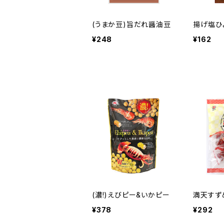
(うまか豆)旨だれ醤油豆
揚げ塩ひ
¥248
¥162
(濃!)えびピー&いかピー
満天す
¥378
¥292