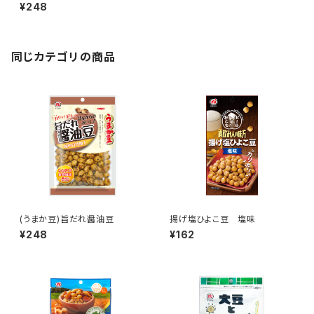
¥248
同じカテゴリの商品
(うまか豆)旨だれ醤油豆
揚げ塩ひよこ豆 塩味
¥248
¥162