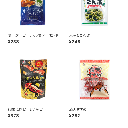
オージーピーナッツ＆アーモンド
大豆とこんぶ
¥238
¥248
(濃!)えびピー&いかピー
満天すずめ
¥378
¥292