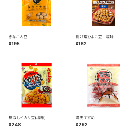
きなこ大豆
揚げ塩ひよこ豆 塩味
¥195
¥162
皮なしイカリ豆(塩味)
満天すずめ
¥248
¥292