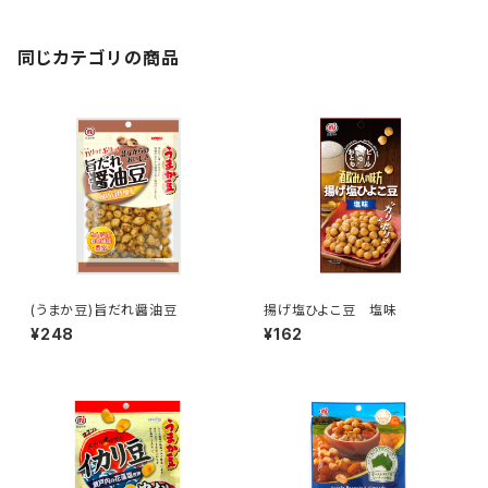
同じカテゴリの商品
(うまか豆)旨だれ醤油豆
揚げ塩ひよこ豆 塩味
¥248
¥162