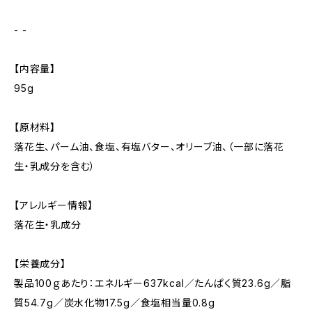
- -
【内容量】
95g
【原材料】
落花生、パーム油、食塩、有塩バター、オリーブ油、（一部に落花
生・乳成分を含む）
【アレルギー情報】
落花生・乳成分
【栄養成分】
製品100ｇあたり：エネルギー637kcal／たんぱく質23.6g／脂
質54.7g／炭水化物17.5g／食塩相当量0.8g