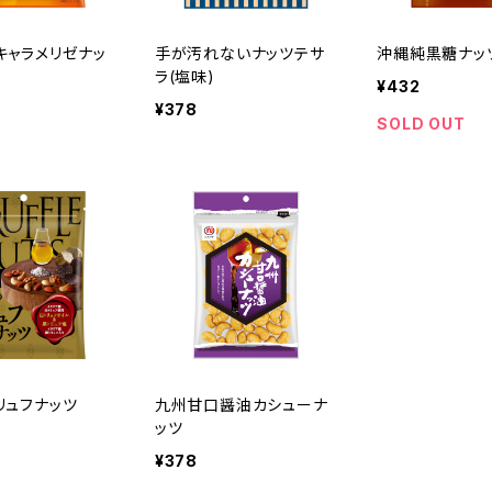
キャラメリゼナッ
手が汚れないナッツテサ
沖縄純黒糖ナッ
ラ(塩味)
¥432
¥378
SOLD OUT
リュフナッツ
九州甘口醤油カシューナ
ッツ
¥378