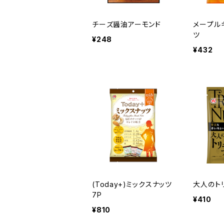
チーズ醤油アーモンド
メープル
ツ
¥248
¥432
(Today+)ミックスナッツ
大人のト
7P
¥410
¥810