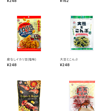
¥248
¥162
皮なしイカリ豆(塩味)
大豆とこんぶ
¥248
¥248