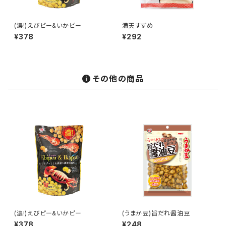
(濃!)えびピー&いかピー
満天すずめ
¥378
¥292
その他の商品
(濃!)えびピー&いかピー
(うまか豆)旨だれ醤油豆
¥378
¥248