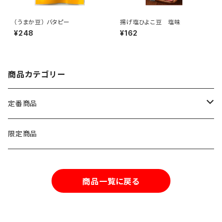
（うまか豆） バタピー
揚げ塩ひよこ豆 塩味
¥248
¥162
商品カテゴリー
定番商品
ナッツ類
限定商品
豆類
商品一覧に戻る